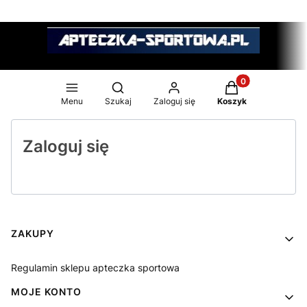
Produkty w koszy
Otwórz wyszukiwarkę
Menu
Szukaj
Zaloguj się
Koszyk
Zaloguj się
Linki w stopce
ZAKUPY
Regulamin sklepu apteczka sportowa
MOJE KONTO