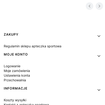
Linki w stopce
ZAKUPY
Regulamin sklepu apteczka sportowa
MOJE KONTO
Logowanie
Moje zamówienia
Ustawienia konta
Przechowalnia
INFORMACJE
Koszty wysyłki
Kontakt z apteczka sportowa