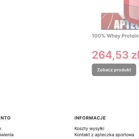
100% Whey Protein
Cena
264,53 z
Zobacz produkt
ONTO
INFORMACJE
e
Koszty wysyłki
wienia
Kontakt z apteczka sportowa