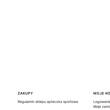
Linki w stopce
ZAKUPY
MOJE K
Regulamin sklepu apteczka sportowa
Logowani
Moje zamó