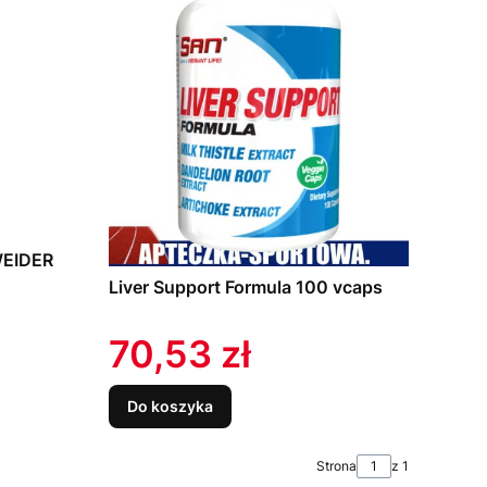
WEIDER
Liver Support Formula 100 vcaps
Cena
70,53 zł
Do koszyka
Strona
z 1