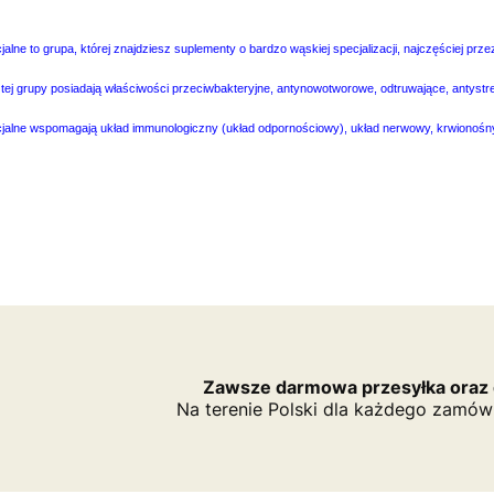
alne to grupa, której znajdziesz suplementy o bardzo wąskiej specjalizacji, najczęściej p
tej grupy posiadają właściwości przeciwbakteryjne, antynowotworowe, odtruwające, antystr
jalne wspomagają układ immunologiczny (układ odpornościowy), układ nerwowy, krwionośny
Zawsze darmowa przesyłka oraz
Na terenie Polski dla każdego zamów