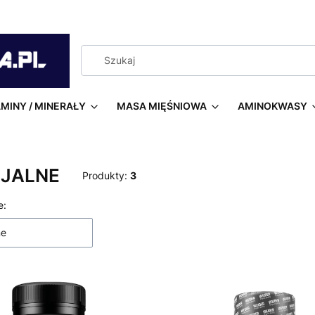
MINY / MINERAŁY
MASA MIĘŚNIOWA
AMINOKWASY
JALNE
Produkty:
3
 produktów
e:
ne