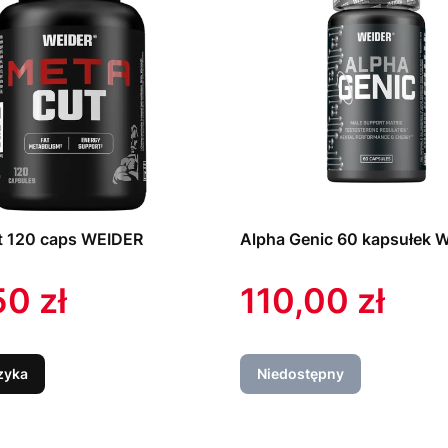
t 120 caps WEIDER
Alpha Genic 60 kapsułek 
a
Cena
0 zł
110,00 zł
zyka
Niedostępny