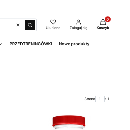
Produkty w kos
Wyczyść
Szukaj
Ulubione
Zaloguj się
Koszyk
PRZEDTRENINGÓWKI
Nowe produkty
Strona
z 1