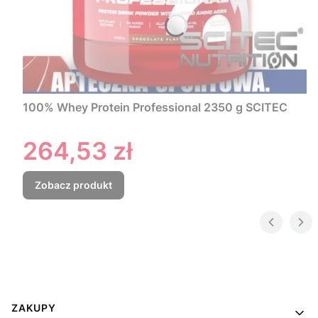
100% Whey Protein Professional 2350 g SCITEC
Cena
264,53 zł
Zobacz produkt
Linki w stopce
ZAKUPY