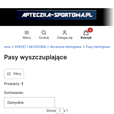
Produkty w koszy
Otwórz wyszukiwarkę
Menu
Szukaj
Zaloguj się
Koszyk
 główna
SPRZĘT I AKCESORIA
Akcesoria treningowe.
Pasy treningowe
Pasy wyszczuplające
Filtry
Produkty:
1
Lista produktów
Sortowanie:
Domyślne
Strona
z 1