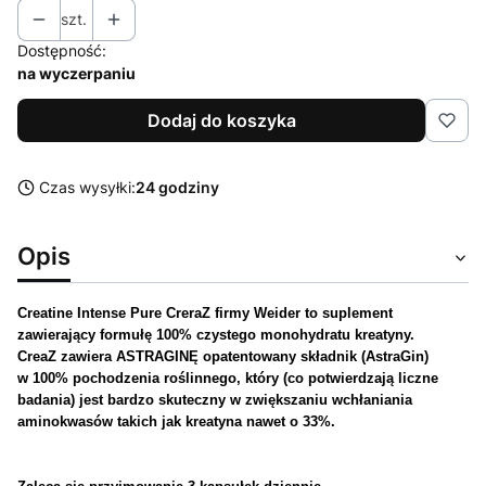
szt.
Dostępność:
na wyczerpaniu
Dodaj do koszyka
Czas wysyłki:
24 godziny
Opis
Creatine
Intense
Pure
CreraZ
firmy
Weider to s
uplement
zawierający
formułę
100%
czystego
monohydratu
kreatyny
.
CreaZ zawiera
ASTRAGINĘ
opatentowany
składnik
(
AstraGin)
w
100% pochodzenia
roślinnego
,
który
(co potwierdzają
liczne
badania) jest bardzo skuteczny w
zwiększaniu
wchłaniania
aminokwasów
takich
jak
kreatyna
nawet
o
33%.