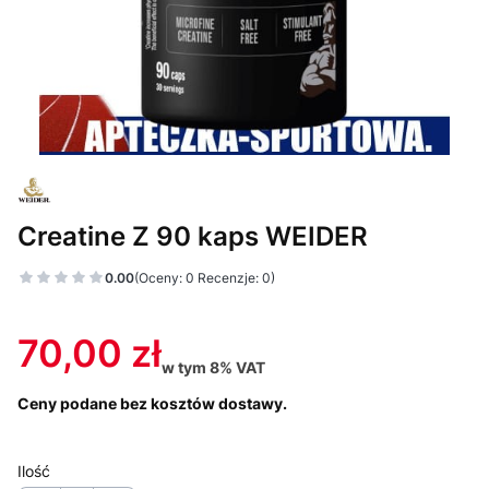
Creatine Z 90 kaps WEIDER
0.00
(Oceny: 0 Recenzje: 0)
Cena
70,00 zł
w tym 8% VAT
w tym
8%
VAT
Ceny podane bez kosztów dostawy.
Ilość