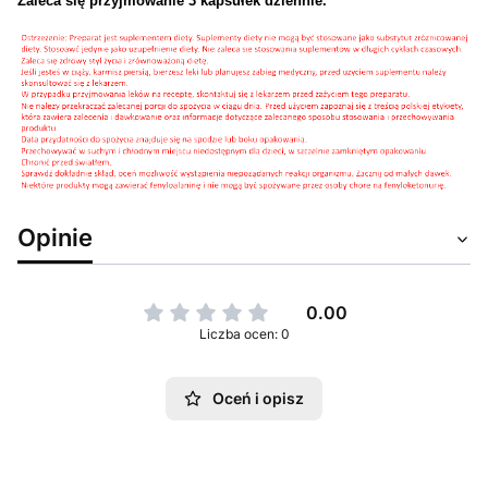
Zaleca
się
przyjmowanie
3
kapsułek
dziennie
.
Opinie
0.00
Liczba ocen: 0
Oceń i opisz